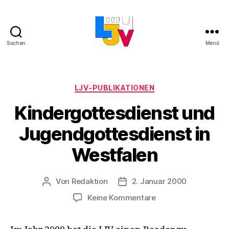
Suchen
Menü
LJV
Kategorien
LJV-PUBLIKATIONEN
Kindergottesdienst und
Jugendgottesdienst in
Westfalen
Von
Redaktion
2. Januar 2000
Beitragsautor
Beitragsdatum
zu
Keine Kommentare
Kindergottesdienst
und