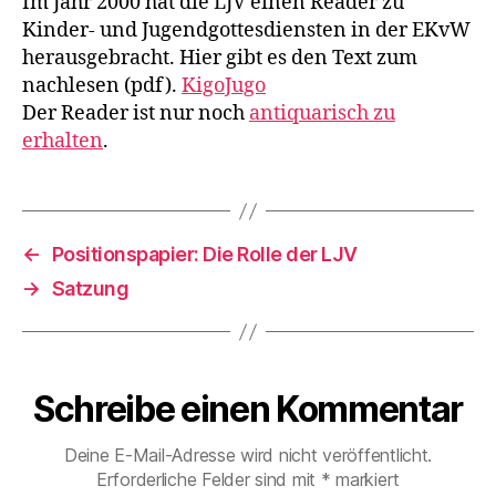
Im Jahr 2000 hat die LJV einen Reader zu
Jugendgottesdiens
Kinder- und Jugendgottesdiensten in der EKvW
in
Westfalen
herausgebracht. Hier gibt es den Text zum
nachlesen (pdf).
KigoJugo
Der Reader ist nur noch
antiquarisch zu
erhalten
.
←
Positionspapier: Die Rolle der LJV
→
Satzung
Schreibe einen Kommentar
Deine E-Mail-Adresse wird nicht veröffentlicht.
Erforderliche Felder sind mit
*
markiert